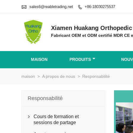

sales6@reabletrading.net
+86-18030275537

Xiamen Huakang Orthopedic 
Fabricant OEM et ODM certifié MDR CE 
MAISON
PRODUITS
NOUV
maison
>
A propos de nous
>
Responsabilité
Responsabilité
Cours de formation et

sessions de partage