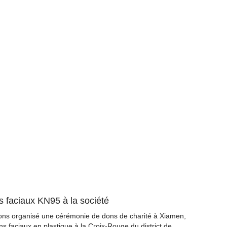
s faciaux KN95 à la société
vons organisé une cérémonie de dons de charité à Xiamen,
 faciaux en plastique à la Croix-Rouge du district de