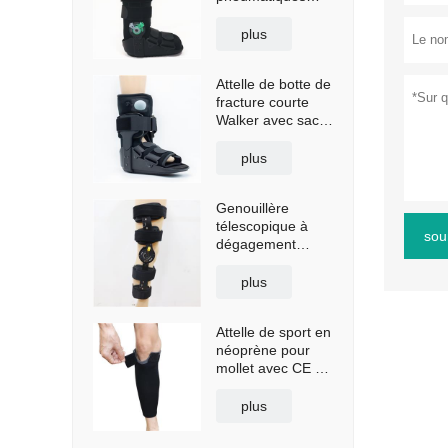
hautes avec
semelle
plus
antidérapante
Attelle de botte de
fracture courte
Walker avec sac
gonflable
plus
Genouillère
télescopique à
sou
dégagement
rapide avec
bretelles
plus
Attelle de sport en
néoprène pour
mollet avec CE et
FDA
plus