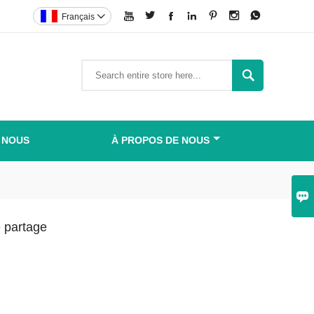







Français


 NOUS
À PROPOS DE NOUS

e partage