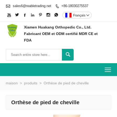

sales6@reabletrading.net
+86-18030275537








Français

Xiamen Huakang Orthopedic Co., Ltd.
Fabricant OEM et ODM certifié MDR CE et
FDA

To
maison
>
produits
>
Orthèse de pied de cheville
Orthèse de pied de cheville