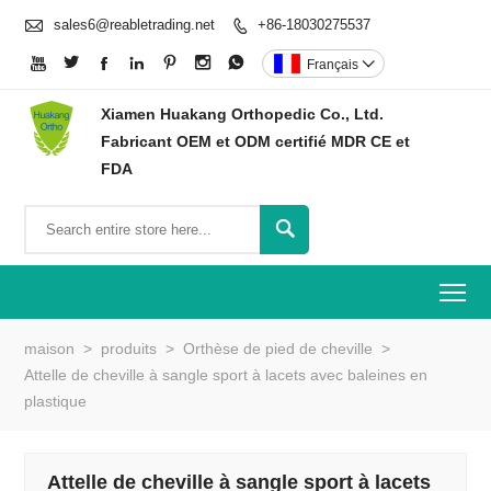

sales6@reabletrading.net
+86-18030275537








Français

Xiamen Huakang Orthopedic Co., Ltd.
Fabricant OEM et ODM certifié MDR CE et
FDA

To
maison
>
produits
>
Orthèse de pied de cheville
>
Attelle de cheville à sangle sport à lacets avec baleines en
plastique
Attelle de cheville à sangle sport à lacets