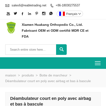

sales6@reabletrading.net
+86-18030275537








Français

Xiamen Huakang Orthopedic Co., Ltd.
Fabricant OEM et ODM certifié MDR CE et
FDA

To
maison
>
produits
>
Botte de marcheur
>
Déambulateur court en poly avec airbag et bas à bascule
Déambulateur court en poly avec airbag
et bas à bascule