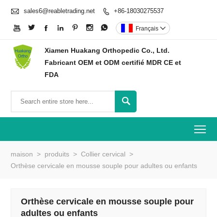

sales6@reabletrading.net
+86-18030275537








Français

Xiamen Huakang Orthopedic Co., Ltd.
Fabricant OEM et ODM certifié MDR CE et
FDA

To
maison
>
produits
>
Collier cervical
>
Orthèse cervicale en mousse souple pour adultes ou enfants
Orthèse cervicale en mousse souple pour
adultes ou enfants