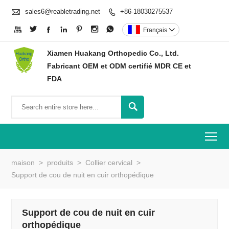

sales6@reabletrading.net
+86-18030275537








Français

Xiamen Huakang Orthopedic Co., Ltd.
Fabricant OEM et ODM certifié MDR CE et
FDA

To
maison
>
produits
>
Collier cervical
>
Support de cou de nuit en cuir orthopédique
Support de cou de nuit en cuir
orthopédique